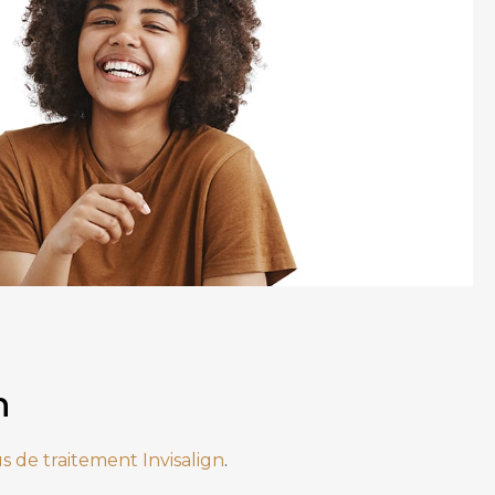
n
s de traitement Invisalign
.