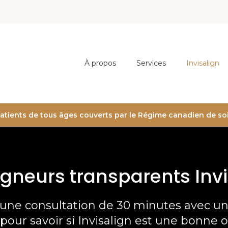
À propos
Services
Invisalign
patients de tous âges couverts par le Régime canadien de so
igneurs transparents Inv
ne consultation de 30 minutes avec un 
pour savoir si Invisalign est une bonne 