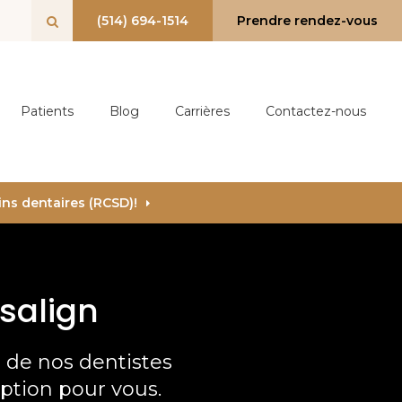
(514) 694-1514
Prendre rendez-vous
Ouvrir le champ de recherche
Patients
Blog
Carrières
Contactez-nous
ins dentaires (RCSD)!
isalign
de nos dentistes
option pour vous.